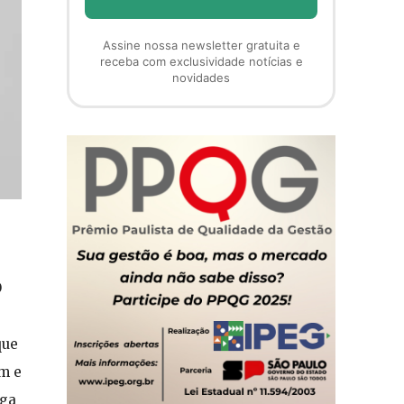
Assine nossa newsletter gratuita e
receba com exclusividade notícias e
novidades
O
que
m e
ega