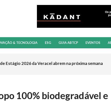
OVAÇÃO & TECNOLOGIA
ESG
GUIA ABTCP
EVENTOS
A
e Estágio 2026 da Veracel abrem na próxima semana
 resiliência e estratégia
opo 100% biodegradável e