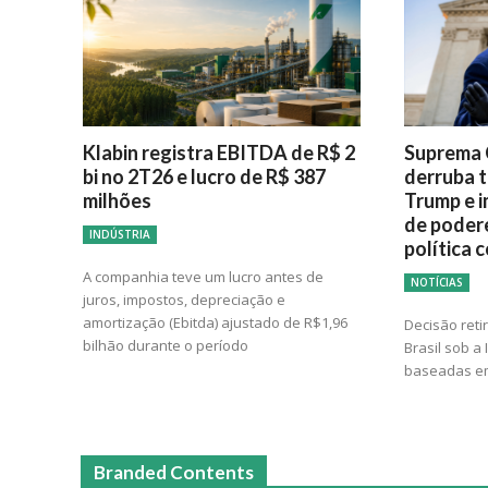
Klabin registra EBITDA de R$ 2
Suprema 
bi no 2T26 e lucro de R$ 387
derruba t
milhões
Trump e i
de poder
INDÚSTRIA
política 
A companhia teve um lucro antes de
NOTÍCIAS
juros, impostos, depreciação e
amortização (Ebitda) ajustado de R$1,96
Decisão reti
bilhão durante o período
Brasil sob a
baseadas em
Branded Contents