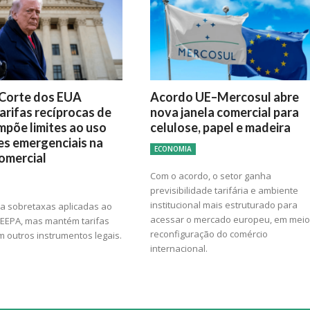
Corte dos EUA
Acordo UE–Mercosul abre
arifas recíprocas de
nova janela comercial para
mpõe limites ao uso
celulose, papel e madeira
es emergenciais na
ECONOMIA
comercial
Com o acordo, o setor ganha
previsibilidade tarifária e ambiente
institucional mais estruturado para
ra sobretaxas aplicadas ao
acessar o mercado europeu, em meio
 IEEPA, mas mantém tarifas
reconfiguração do comércio
 outros instrumentos legais.
internacional.