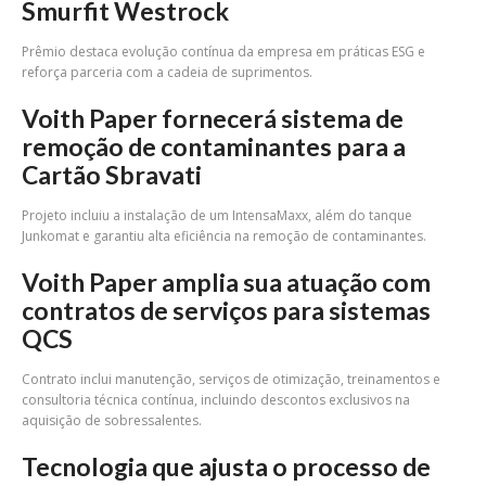
Smurfit Westrock
Prêmio destaca evolução contínua da empresa em práticas ESG e
reforça parceria com a cadeia de suprimentos.
Voith Paper fornecerá sistema de
remoção de contaminantes para a
Cartão Sbravati
Projeto incluiu a instalação de um IntensaMaxx, além do tanque
Junkomat e garantiu alta eficiência na remoção de contaminantes.
Voith Paper amplia sua atuação com
contratos de serviços para sistemas
QCS
Contrato inclui manutenção, serviços de otimização, treinamentos e
consultoria técnica contínua, incluindo descontos exclusivos na
aquisição de sobressalentes.
Tecnologia que ajusta o processo de