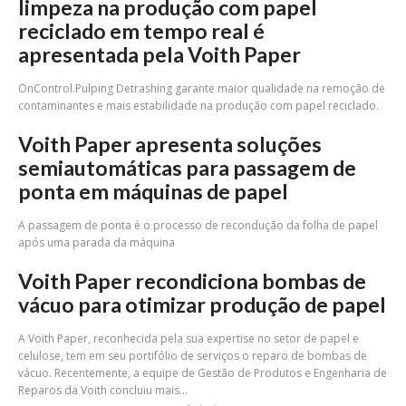
limpeza na produção com papel
reciclado em tempo real é
apresentada pela Voith Paper
OnControl.Pulping Detrashing garante maior qualidade na remoção de
contaminantes e mais estabilidade na produção com papel reciclado.
Voith Paper apresenta soluções
semiautomáticas para passagem de
ponta em máquinas de papel
A passagem de ponta é o processo de recondução da folha de papel
após uma parada da máquina
Voith Paper recondiciona bombas de
vácuo para otimizar produção de papel
A Voith Paper, reconhecida pela sua expertise no setor de papel e
celulose, tem em seu portifólio de serviços o reparo de bombas de
vácuo. Recentemente, a equipe de Gestão de Produtos e Engenharia de
Reparos da Voith concluiu mais...