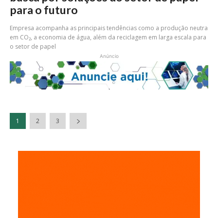
para o futuro
Empresa acompanha as principais tendências como a produção neutra
em CO₂, a economia de água, além da reciclagem em larga escala para
o setor de papel
Anúncio
1
2
3