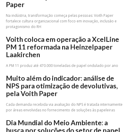
Paper
Na indústria, transformação começa pelas pessoas: Voith Paper
fortalece cultura organizacional com foco em inovação, inclusão e
protagonismo do RH
Voith coloca em operação a XcelLine
PM 11 reformada na Heinzelpaper
Laakirchen
A PM 11 produz até 470.000 toneladas de papel ondulado por ano
Muito além do indicador: análise de
NPS para otimização de devolutivas,
pela Voith Paper
Cada demanda recebida via avaliação do NPS é tratada internamente
por áreas envolvidas no fornecimento de soluções às papeleiras
Dia Mundial do Meio Ambiente: a
busca por soluções do setor de papel