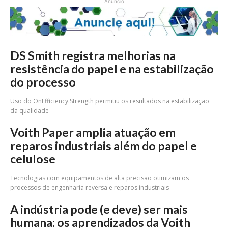
Anúncio
DS Smith registra melhorias na
resistência do papel e na estabilização
do processo
Uso do OnEfficiency.Strength permitiu os resultados na estabilização
da qualidade
Voith Paper amplia atuação em
reparos industriais além do papel e
celulose
Tecnologias com equipamentos de alta precisão otimizam os
processos de engenharia reversa e reparos industriais
A indústria pode (e deve) ser mais
humana: os aprendizados da Voith