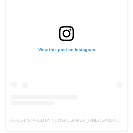
View this post on Instagram
A
POST SHARED BY NEWSPULPAPER (@NEWSPULPAPER)