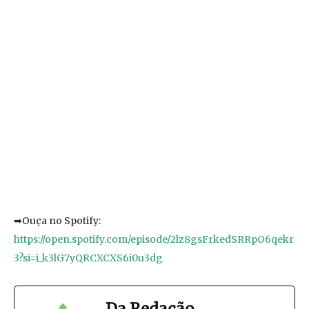
➡Ouça no Spotify:
https://open.spotify.com/episode/2lz8gsFrkedSRRpO6qekr
3?si=i_k3lG7yQRCXCXS6i0u3dg
Da Redação