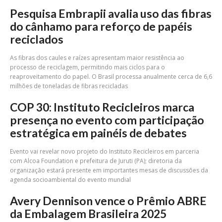
Pesquisa Embrapii avalia uso das fibras
do cânhamo para reforço de papéis
reciclados
As fibras dos caules e raízes apresentam maior resistência ao
processo de reciclagem, permitindo mais ciclos para o
reaproveitamento do papel. O Brasil processa anualmente cerca de 6,6
milhões de toneladas de fibras recicladas
COP 30: Instituto Recicleiros marca
presença no evento com participação
estratégica em painéis de debates
Evento vai revelar novo projeto do Instituto Recicleiros em parceria
com Alcoa Foundation e prefeitura de Juruti (PA); diretoria da
organização estará presente em importantes mesas de discussões da
agenda socioambiental do evento mundial
Avery Dennison vence o Prêmio ABRE
da Embalagem Brasileira 2025