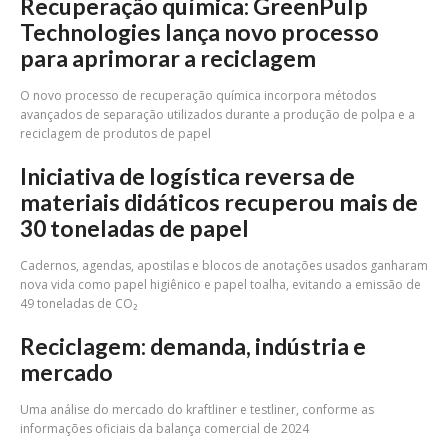
Recuperação química: GreenPulp
Technologies lança novo processo
para aprimorar a reciclagem
O novo processo de recuperação química incorpora métodos
avançados de separação utilizados durante a produção de polpa e a
reciclagem de produtos de papel
Iniciativa de logística reversa de
materiais didáticos recuperou mais de
30 toneladas de papel
Cadernos, agendas, apostilas e blocos de anotações usados ganharam
nova vida como papel higiênico e papel toalha, evitando a emissão de
49 toneladas de CO₂
Reciclagem: demanda, indústria e
mercado
Uma análise do mercado do kraftliner e testliner, conforme as
informações oficiais da balança comercial de 2024