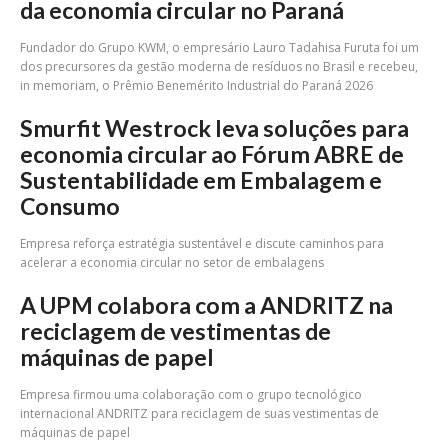
da economia circular no Paraná
Fundador do Grupo KWM, o empresário Lauro Tadahisa Furuta foi um
dos precursores da gestão moderna de resíduos no Brasil e recebeu,
in memoriam, o Prêmio Benemérito Industrial do Paraná 2026
Smurfit Westrock leva soluções para
economia circular ao Fórum ABRE de
Sustentabilidade em Embalagem e
Consumo
Empresa reforça estratégia sustentável e discute caminhos para
acelerar a economia circular no setor de embalagens
A UPM colabora com a ANDRITZ na
reciclagem de vestimentas de
máquinas de papel
Empresa firmou uma colaboração com o grupo tecnológico
internacional ANDRITZ para reciclagem de suas vestimentas de
máquinas de papel