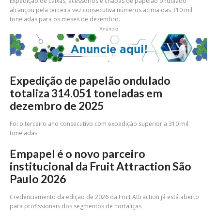
Expedição de caixas, acessórios e chapas de papelão ondulado
alcançou pela terceira vez consecutiva números acima das 310 mil
toneladas para os meses de dezembro.
Anúncio
Expedição de papelão ondulado
totaliza 314.051 toneladas em
dezembro de 2025
Foi o terceiro ano consecutivo com expedição superior a 310 mil
toneladas
Empapel é o novo parceiro
institucional da Fruit Attraction São
Paulo 2026
Credenciamento da edição de 2026 da Fruit Attraction já está aberto
para profissionais dos segmentos de hortaliças