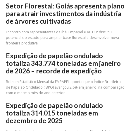
Setor Florestal: Goiás apresenta plano
para atrair investimentos da indústria
de árvores cultivadas
Encontro com representantes da Ibá, Empapel e ABTCP discutiu
potencial do estado para ampliar base florestal e desenvolver nova
fronteira produtiva
Expedição de papelão ondulado
totaliza 343.774 toneladas em janeiro
de 2026 – recorde de expedição
Boletim Estatístico Mensal da EMPAPEL aponta que o Índice Brasileiro
de Papelão Ondulado (IBPO) avançou 2,6% em janeiro, na comparação
com o mesmo mês do ano anterior
Expedição de papelão ondulado
totaliza 314.015 toneladas em
dezembro de 2025