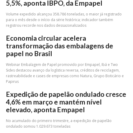
5,5%, aponta IBPO, da Empapel
Volume expedido alcançou 358.786 toneladas, o maior já registrado
para o mês desde o início da série histórica; indicador também
registrou recorde nos dados dessazonalizados
Economia circular acelera
transformação das embalagens de
papel no Brasil
Webinar Embalagem de Papel promovido por Empapel, Ibá e Two
Sides destacou avanço da logística reversa, créditos de reciclagem,
rastreabilidade e cases de empresas como Natura, Grupo Boticário e
Papirus
Expedição de papelão ondulado cresce
4,6% em março e mantém nível
elevado, aponta Empapel
No acumulado do primeiro trimestre, a expedição de papelão
ondulado somou 1.029.673 toneladas