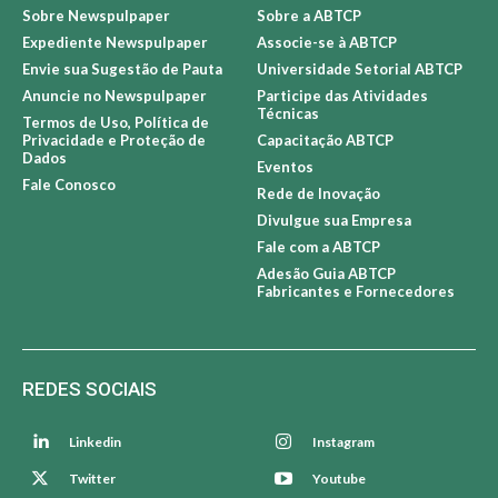
Sobre Newspulpaper
Sobre a ABTCP
Expediente Newspulpaper
Associe-se à ABTCP
Envie sua Sugestão de Pauta
Universidade Setorial ABTCP
Anuncie no Newspulpaper
Participe das Atividades
Técnicas
Termos de Uso, Política de
Privacidade e Proteção de
Capacitação ABTCP
Dados
Eventos
Fale Conosco
Rede de Inovação
Divulgue sua Empresa
Fale com a ABTCP
Adesão Guia ABTCP
Fabricantes e Fornecedores
REDES SOCIAIS
Linkedin
Instagram
Twitter
Youtube