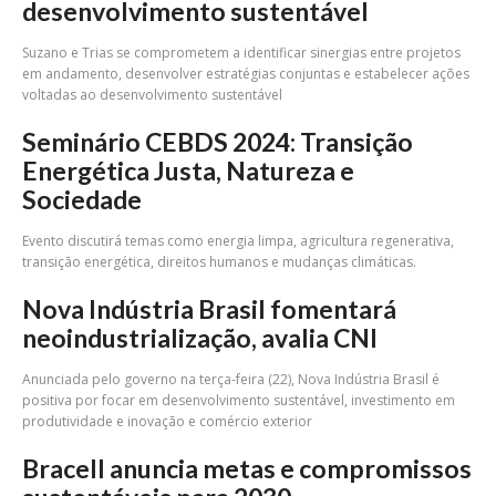
desenvolvimento sustentável
Suzano e Trias se comprometem a identificar sinergias entre projetos
em andamento, desenvolver estratégias conjuntas e estabelecer ações
voltadas ao desenvolvimento sustentável
Seminário CEBDS 2024: Transição
Energética Justa, Natureza e
Sociedade
Evento discutirá temas como energia limpa, agricultura regenerativa,
transição energética, direitos humanos e mudanças climáticas.
Nova Indústria Brasil fomentará
neoindustrialização, avalia CNI
Anunciada pelo governo na terça-feira (22), Nova Indústria Brasil é
positiva por focar em desenvolvimento sustentável, investimento em
produtividade e inovação e comércio exterior
Bracell anuncia metas e compromissos