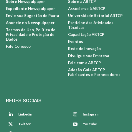
+ NEWSPULPAPER
+ ABTCP
Sobre Newspulpaper
Sobre a ABTCP
Expediente Newspulpaper
Associe-se à ABTCP
Envie sua Sugestão de Pauta
Universidade Setorial ABTCP
Anuncie no Newspulpaper
Participe das Atividades
Técnicas
Termos de Uso, Política de
Privacidade e Proteção de
Capacitação ABTCP
Dados
Eventos
Fale Conosco
Rede de Inovação
Divulgue sua Empresa
Fale com a ABTCP
Adesão Guia ABTCP
Fabricantes e Fornecedores
REDES SOCIAIS
Linkedin
Instagram