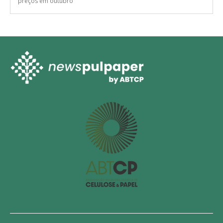
O mercado de aparas marrons apresentou nova retração nos
preços em outubro