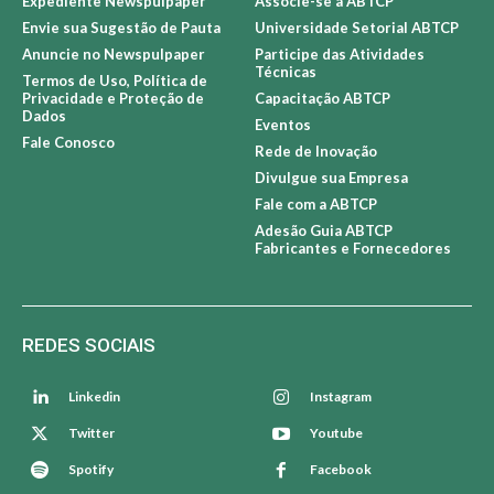
Expediente Newspulpaper
Associe-se à ABTCP
Envie sua Sugestão de Pauta
Universidade Setorial ABTCP
Anuncie no Newspulpaper
Participe das Atividades
Técnicas
Termos de Uso, Política de
Privacidade e Proteção de
Capacitação ABTCP
Dados
Eventos
Fale Conosco
Rede de Inovação
Divulgue sua Empresa
Fale com a ABTCP
Adesão Guia ABTCP
Fabricantes e Fornecedores
REDES SOCIAIS
Linkedin
Instagram
Twitter
Youtube
Spotify
Facebook