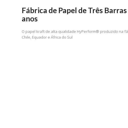
Fábrica de Papel de Três Barr
anos
O papel kraft de alta qualidade HyPerform® produzido na fáb
Chile, Equador e África do Sul