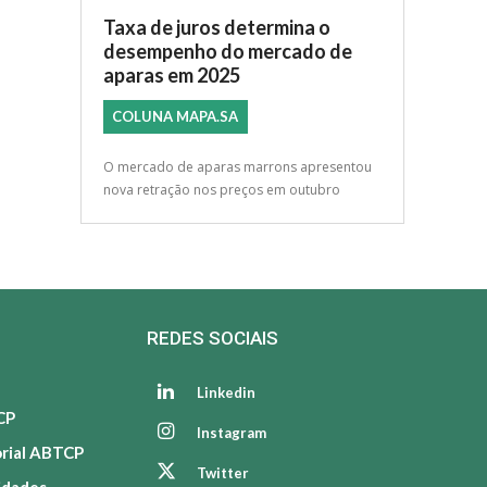
Taxa de juros determina o
desempenho do mercado de
aparas em 2025
COLUNA MAPA.SA
O mercado de aparas marrons apresentou
nova retração nos preços em outubro
REDES SOCIAIS
Linkedin
CP
Instagram
orial ABTCP
Twitter