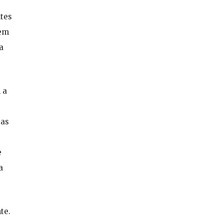
ntes
 em
a
 a
tas
e
a
te.