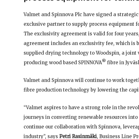
Valmet and Spinnova Plc have signed a strategi
exclusive partner to supply process equipment fo
The exclusivity agreement is valid for four year
agreement includes an exclusivity fee, which is b
supplied drying technology to Woodspin, a joint 
®
producing wood based SPINNOVA
fibre in Jyväs
Valmet and Spinnova will continue to work togeth
fibre production technology by lowering the capit
“Valmet aspires to have a strong role in the revo
journeys in converting renewable resources into 
continue our collaboration with Spinnova, levera
industry”, says
Petri Rasinmäki
, Business Line Pr