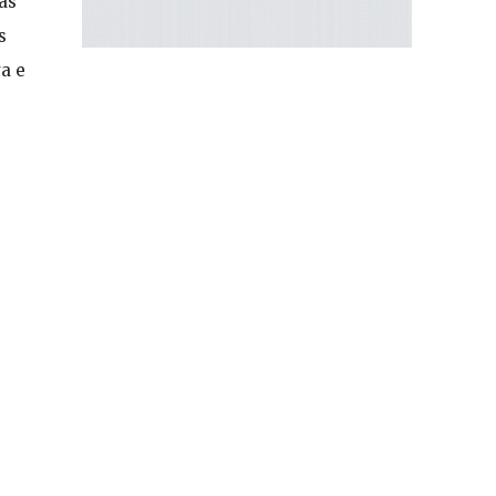
as
s
a e