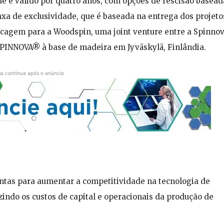
de é válido por quatro anos, com opções de rescisão basead
axa de exclusividade, que é baseada na entrega dos projeto
secagem para a Woodspin, uma joint venture entre a Spinnov
 SPINNOVA® à base de madeira em Jyväskylä, Finlândia.
ia continua após o anúncio
untas para aumentar a competitividade na tecnologia de
uzindo os custos de capital e operacionais da produção de