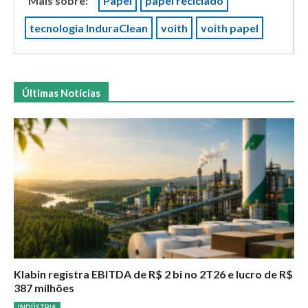
Mais sobre:
Papel
papel reciclado
tecnologia InduraClean
voith
voith papel
Últimas Notícias
Klabin registra EBITDA de R$ 2 bi no 2T26 e lucro de R$
387 milhões
INDÚSTRIA