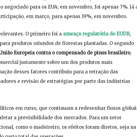
 negociado para os EUA; em novembro, foi apenas 7%. Já 
articipação, em março, para apenas 19%, em novembro.
relevantes. O primeiro foi a
ameaça regulatória do EUDR
,
ara produtos oriundos de florestas plantadas. O segundo
União Europeia contra o compensado de pinus brasileiro
,
omercial justamente sobre um dos produtos mais
ação desses fatores contribuiu para a retração das
dores e revisão de estratégias por parte das indústrias
líticos em curso, que continuam a redesenhar fluxos globai
 afetar a previsibilidade dos mercados. Para um setor
onal, como o madeireiro, os efeitos foram diretos, seja na
o custo total das operações.