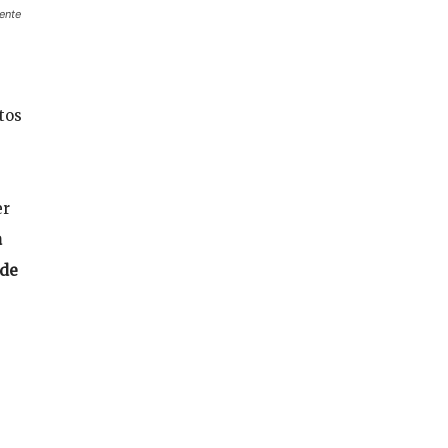
ente
tos
er
a
 de