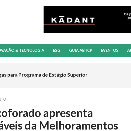
OVAÇÃO & TECNOLOGIA
ESG
GUIA ABTCP
EVENTOS
A
gas para Programa de Estágio Superior
ENTO
coforado apresenta
áveis da Melhoramentos