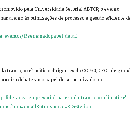
romovido pela Universidade Setorial ABTCP, o evento
lhar atento às otimizações de processo e gestão eficiente d
oja-eventos/13semanadopapel-detail
da transição climática: dirigentes da COP30, CEOs de gran
nanceiro debaterão o papel do setor privado na
orp-lideranca-empresarial-na-era-da-transicao-climatica?
m_medium=email&utm_source=RD+Station