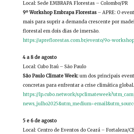
Local: Sede EMBRAPA Florestas – Colombo/PR
9º Workshop Embrapa Florestas
– APRE: O event
mais para suprir a demanda crescente por madei
florestal em dois dias de imersão.
https://apreflorestas.com.br/evento/9o-worksho
4 a 8 de agosto
Local: Cubo Itaú – São Paulo
São Paulo Climate Week:
um dos principais event
concretas para enfrentar a crise climática global
https://lp.cubo.network/spclimateweek?utm_cam
news_julho2025&utm_medium=email&utm_sourc
5 e 6 de agosto
Local: Centro de Eventos do Ceará – Fortaleza/C