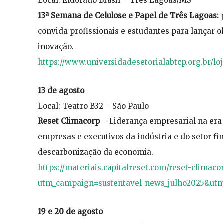
Local: Eldorado Brasil – Três Lagoas/MS
13ª Semana de Celulose e Papel de Três Lagoas:
p
convida profissionais e estudantes para lançar o
inovação.
https://www.universidadesetorialabtcp.org.br/l
13 de agosto
Local: Teatro B32 – São Paulo
Reset Climacorp
– Liderança empresarial na era 
empresas e executivos da indústria e do setor fi
descarbonização da economia.
https://materiais.capitalreset.com/reset-climac
utm_campaign=sustentavel-news_julho2025&ut
19 e 20 de agosto