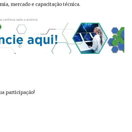
omia, mercado e capacitação técnica.
ia continua após o anúncio
ua participação!