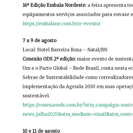
16ª Edição Embala Nordeste:
a feira apresenta t
equipamentos serviços associados para envase 
https://embalane.com.br/o-evento/
7 a 9 de agosto
Local: Hotel Barreira Roxa – Natal/RN
Conexão ODS 2ª edição:
maior evento de sustenta
Um e o Pacto Global – Rede Brasil, conta nesta e
Sebrae de Sustentabilidade como correalizadores
implementação da Agenda 2030 em suas operações
sustentável.
https://conexaoods.com.br/?utm_campaign=suste
news_julho2025&utm_medium=email&utm_sourc
10 e 11 de agosto