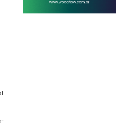
al
o-