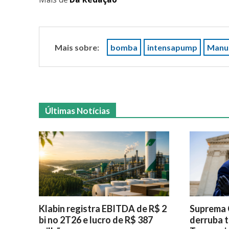
Mais sobre:
bomba
intensapump
Manu
Últimas Notícias
Klabin registra EBITDA de R$ 2
Suprema 
bi no 2T26 e lucro de R$ 387
derruba t