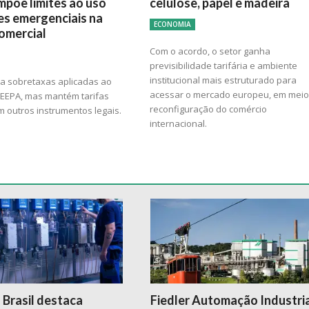
mpõe limites ao uso
celulose, papel e madeira
es emergenciais na
ECONOMIA
comercial
Com o acordo, o setor ganha
previsibilidade tarifária e ambiente
institucional mais estruturado para
ra sobretaxas aplicadas ao
acessar o mercado europeu, em meio
 IEEPA, mas mantém tarifas
reconfiguração do comércio
 outros instrumentos legais.
internacional.
 Brasil destaca
Fiedler Automação Industri