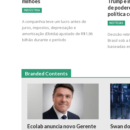
milhões
Trump e i
de poder
INDÚSTRIA
política 
A companhia teve um lucro antes de
NOTÍCIAS
juros, impostos, depreciação e
amortização (Ebitda) ajustado de R$1,96
Decisão reti
bilhão durante o período
Brasil sob a
baseadas em
Branded Contents
Ecolab anuncia novo Gerente
Swan do