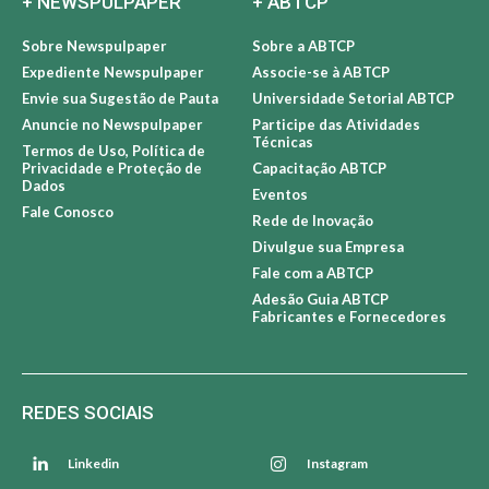
+ NEWSPULPAPER
+ ABTCP
Sobre Newspulpaper
Sobre a ABTCP
Expediente Newspulpaper
Associe-se à ABTCP
Envie sua Sugestão de Pauta
Universidade Setorial ABTCP
Anuncie no Newspulpaper
Participe das Atividades
Técnicas
Termos de Uso, Política de
Privacidade e Proteção de
Capacitação ABTCP
Dados
Eventos
Fale Conosco
Rede de Inovação
Divulgue sua Empresa
Fale com a ABTCP
Adesão Guia ABTCP
Fabricantes e Fornecedores
REDES SOCIAIS
Linkedin
Instagram