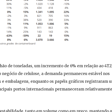
ilhão de toneladas, um incremento de 6% em relação ao 4T2
o negócio de celulose, a demanda permaneceu estável nos
es e embalagens, enquanto os papéis gráficos registraram 
cipais portos internacionais permaneceram relativament
la estabilidade, tanto em volume como em preço, mantendo o