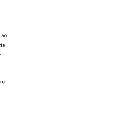
 ao
te,
%
 o