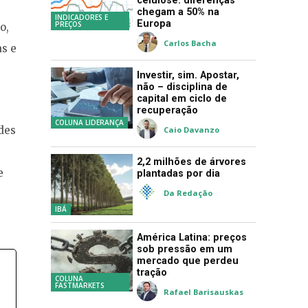
celulose: diferenças
chegam a 50% na
INDICADORES E
Europa
PREÇOS
o,
Carlos Bacha
s e
Investir, sim. Apostar,
não – disciplina de
capital em ciclo de
recuperação
COLUNA LIDERANÇA
des
Caio Davanzo
2,2 milhões de árvores
e
plantadas por dia
Da Redação
IBÁ
América Latina: preços
sob pressão em um
mercado que perdeu
tração
COLUNA
FASTMARKETS
Rafael Barisauskas