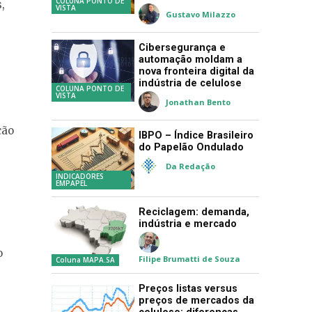
COLUNA PONTO DE
,
VISTA
Gustavo Milazzo
Cibersegurança e
automação moldam a
nova fronteira digital da
indústria de celulose
COLUNA PONTO DE
VISTA
Jonathan Bento
ção
IBPO – Índice Brasileiro
do Papelão Ondulado
Da Redação
INDICADORES
EMPAPEL
Reciclagem: demanda,
indústria e mercado
o
Filipe Brumatti de Souza
Coluna MAPA.SA
Preços listas versus
preços de mercados da