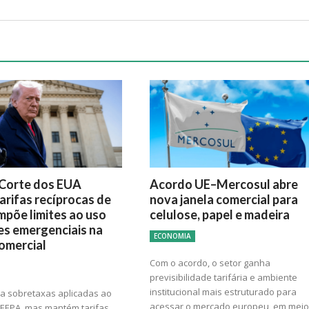
Corte dos EUA
Acordo UE–Mercosul abre
arifas recíprocas de
nova janela comercial para
mpõe limites ao uso
celulose, papel e madeira
es emergenciais na
ECONOMIA
comercial
Com o acordo, o setor ganha
previsibilidade tarifária e ambiente
institucional mais estruturado para
ra sobretaxas aplicadas ao
acessar o mercado europeu, em meio
 IEEPA, mas mantém tarifas