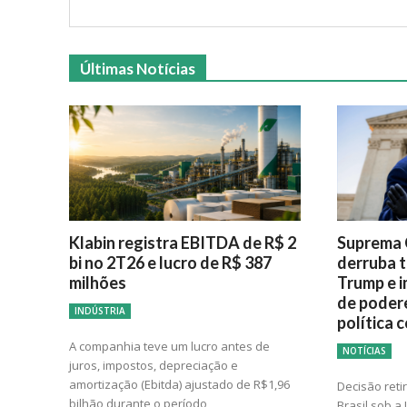
Últimas Notícias
Klabin registra EBITDA de R$ 2
Suprema 
bi no 2T26 e lucro de R$ 387
derruba t
milhões
Trump e i
de poder
INDÚSTRIA
política 
A companhia teve um lucro antes de
NOTÍCIAS
juros, impostos, depreciação e
amortização (Ebitda) ajustado de R$1,96
Decisão reti
bilhão durante o período
Brasil sob a