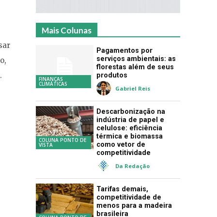
Mais Colunas
sar
Pagamentos por
serviços ambientais: as
o,
florestas além de seus
.
produtos
FINANÇAS
CLIMÁTICAS
Gabriel Reis
Descarbonização na
indústria de papel e
celulose: eficiência
térmica e biomassa
COLUNA PONTO DE
como vetor de
VISTA
competitividade
Da Redação
Tarifas demais,
competitividade de
menos para a madeira
brasileira