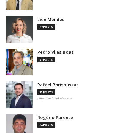
Lien Mendes
27 POSTS
Pedro Vilas Boas
27 POSTS
Rafael Barisauskas
25 POSTS
https://fastmarkets.com
Rogério Parente
24 POSTS