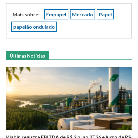
Mais sobre:
Empapel
Mercado
Papel
papelão ondulado
Últimas Notícias
Klabin registra EBITDA de R$ 2 bi no 2T26 e lucro de R$