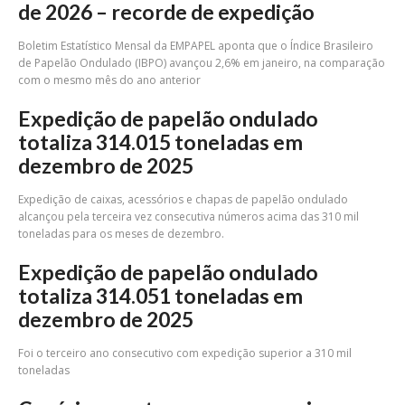
de 2026 – recorde de expedição
Boletim Estatístico Mensal da EMPAPEL aponta que o Índice Brasileiro
de Papelão Ondulado (IBPO) avançou 2,6% em janeiro, na comparação
com o mesmo mês do ano anterior
Expedição de papelão ondulado
totaliza 314.015 toneladas em
dezembro de 2025
Expedição de caixas, acessórios e chapas de papelão ondulado
alcançou pela terceira vez consecutiva números acima das 310 mil
toneladas para os meses de dezembro.
Expedição de papelão ondulado
totaliza 314.051 toneladas em
dezembro de 2025
Foi o terceiro ano consecutivo com expedição superior a 310 mil
toneladas