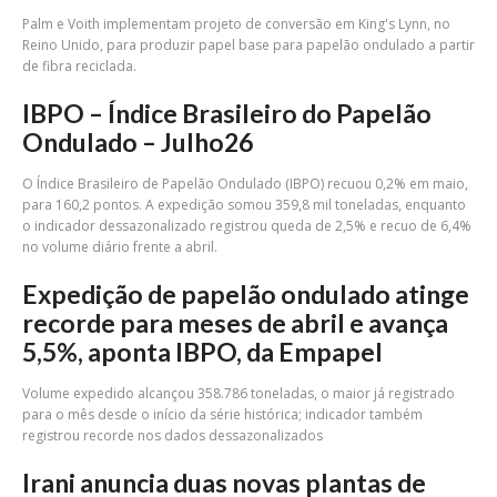
Palm e Voith implementam projeto de conversão em King's Lynn, no
Reino Unido, para produzir papel base para papelão ondulado a partir
de fibra reciclada.
IBPO – Índice Brasileiro do Papelão
Ondulado – Julho26
O Índice Brasileiro de Papelão Ondulado (IBPO) recuou 0,2% em maio,
para 160,2 pontos. A expedição somou 359,8 mil toneladas, enquanto
o indicador dessazonalizado registrou queda de 2,5% e recuo de 6,4%
no volume diário frente a abril.
Expedição de papelão ondulado atinge
recorde para meses de abril e avança
5,5%, aponta IBPO, da Empapel
Volume expedido alcançou 358.786 toneladas, o maior já registrado
para o mês desde o início da série histórica; indicador também
registrou recorde nos dados dessazonalizados
Irani anuncia duas novas plantas de