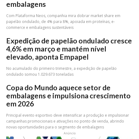
embalagens
Com Plataforma Neos, companhia mira dobrar market share em
papelão ondulado, de 4% para 8%, apoiada em proteínas, e-
commerce e embalagens sustentáveis
Expedição de papelão ondulado cresce
4,6% em março e mantém nível
elevado, aponta Empapel
No acumulado do primeiro trimestre, a expedição de papelão
ondulado somou 1.029.673 toneladas
Copa do Mundo aquece setor de
embalagens e impulsiona crescimento
em 2026
Principal evento esportivo deve intensificar a produção e impulsionar
campanhas promocionais e ativações no ponto de venda, abrindo
novas oportunidades para o segmento de embalagens
Anúncio