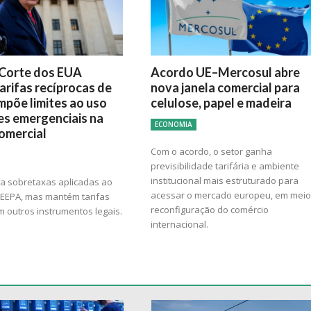
Corte dos EUA
Acordo UE–Mercosul abre
arifas recíprocas de
nova janela comercial para
mpõe limites ao uso
celulose, papel e madeira
es emergenciais na
ECONOMIA
comercial
Com o acordo, o setor ganha
previsibilidade tarifária e ambiente
institucional mais estruturado para
ra sobretaxas aplicadas ao
acessar o mercado europeu, em meio
 IEEPA, mas mantém tarifas
reconfiguração do comércio
 outros instrumentos legais.
internacional.