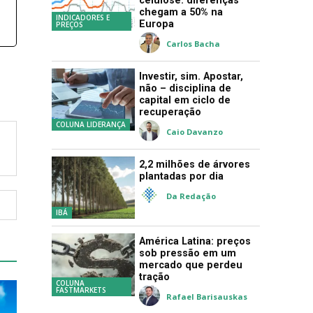
celulose: diferenças
chegam a 50% na
INDICADORES E
Europa
PREÇOS
Carlos Bacha
Investir, sim. Apostar,
não – disciplina de
capital em ciclo de
recuperação
COLUNA LIDERANÇA
Caio Davanzo
2,2 milhões de árvores
plantadas por dia
Da Redação
IBÁ
América Latina: preços
sob pressão em um
mercado que perdeu
tração
COLUNA
FASTMARKETS
Rafael Barisauskas