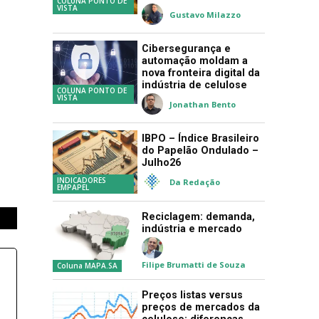
COLUNA PONTO DE
VISTA
Gustavo Milazzo
Cibersegurança e
automação moldam a
nova fronteira digital da
indústria de celulose
COLUNA PONTO DE
VISTA
Jonathan Bento
IBPO – Índice Brasileiro
do Papelão Ondulado –
Julho26
INDICADORES
Da Redação
EMPAPEL
Reciclagem: demanda,
indústria e mercado
Filipe Brumatti de Souza
Coluna MAPA.SA
Preços listas versus
preços de mercados da