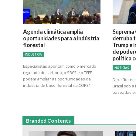
Agenda climática amplia
Suprema 
oportunidades para a indústria
derruba t
florestal
Trump e i
de poder
INDÚSTRIA
política 
Especialistas apontam como o mercado
NOTÍCIAS
regulado de carbono, o SBCE e o TFFF
podem ampliar as oportunidades da
Decisão reti
indústria de base florestal na COP31
Brasil sob a
baseadas em
Branded Contents