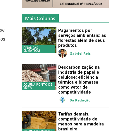
Mais Colunas
-se
Pagamentos por
serviços ambientais: as
vos
florestas além de seus
produtos
FINANÇAS
CLIMÁTICAS
Gabriel Reis
Descarbonização na
indústria de papel e
celulose: eficiência
térmica e biomassa
COLUNA PONTO DE
como vetor de
VISTA
competitividade
Da Redação
Tarifas demais,
competitividade de
menos para a madeira
brasileira