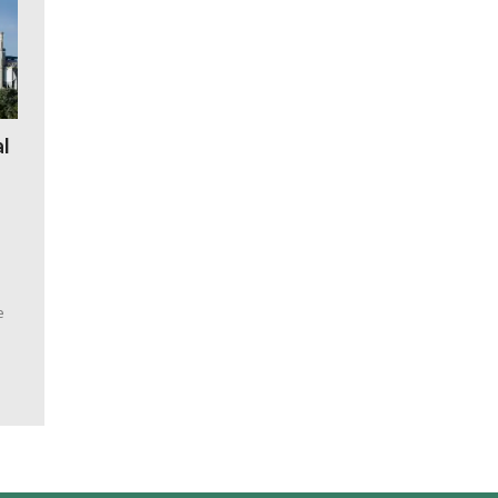
al
a
e