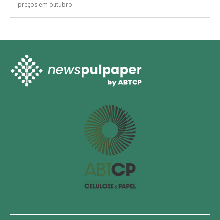
COLUNA MAPA.SA
O mercado de aparas marrons apresentou nova retração nos
preços em outubro