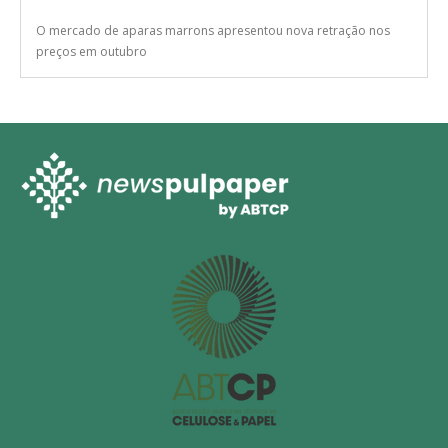
O mercado de aparas marrons apresentou nova retração nos
preços em outubro