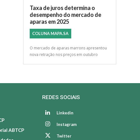
Taxa de juros determina o
desempenho do mercado de
aparas em 2025
COLUNA MAPA.SA
O mercado de aparas marrons apresentou
nova retração nos preços em outubro
REDES SOCIAIS
Linkedin
CP
Instagram
orial ABTCP
Twitter