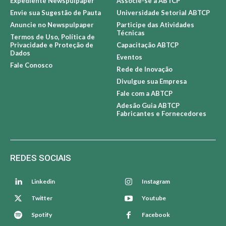
+ NEWSPULPAPER
+ ABTCP
Sobre Newspulpaper
Sobre a ABTCP
Expediente Newspulpaper
Associe-se à ABTCP
Envie sua Sugestão de Pauta
Universidade Setorial ABTCP
Anuncie no Newspulpaper
Participe das Atividades
Técnicas
Termos de Uso, Política de
Privacidade e Proteção de
Capacitação ABTCP
Dados
Eventos
Fale Conosco
Rede de Inovação
Divulgue sua Empresa
Fale com a ABTCP
Adesão Guia ABTCP
Fabricantes e Fornecedores
REDES SOCIAIS
Linkedin
Instagram