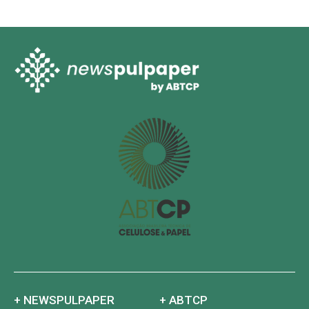
O mercado de aparas marrons apresentou nova retração nos
preços em outubro