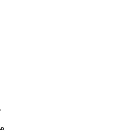
o
as,