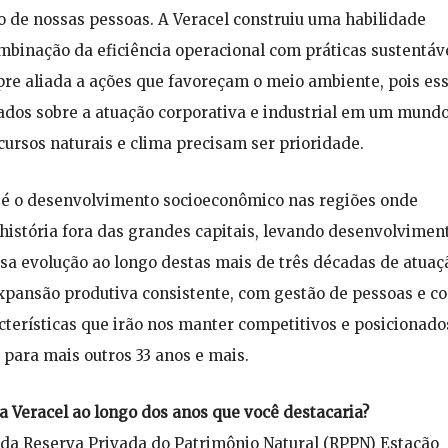
 de nossas pessoas. A Veracel construiu uma habilidade
mbinação da eficiência operacional com práticas sustentáve
re aliada a ações que favoreçam o meio ambiente, pois ess
zados sobre a atuação corporativa e industrial em um mund
ursos naturais e clima precisam ser prioridade.
l é o desenvolvimento socioeconômico nas regiões onde
história fora das grandes capitais, levando desenvolvimen
ssa evolução ao longo destas mais de três décadas de atuaç
 expansão produtiva consistente, com gestão de pessoas e c
cterísticas que irão nos manter competitivos e posicionado
 para mais outros 33 anos e mais.
a Veracel ao longo dos anos que você destacaria?
o da Reserva Privada do Patrimônio Natural (RPPN) Estação