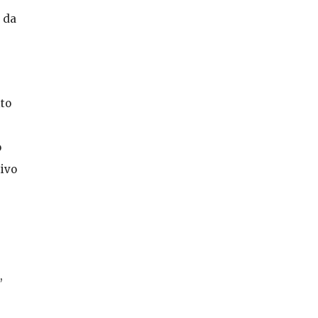
 da
ito
o
tivo
,