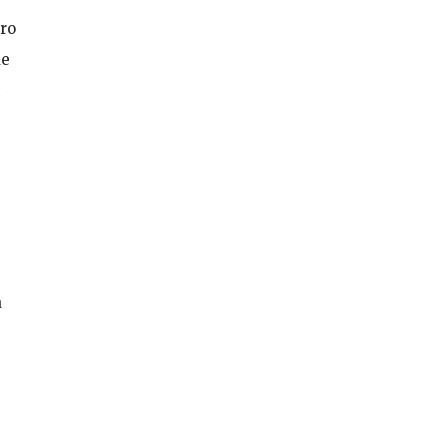
ro
de
a