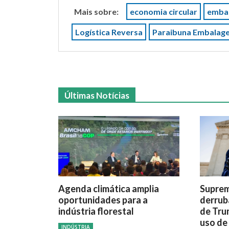
Mais sobre:
economia circular
emba
Logística Reversa
Paraibuna Embalag
Últimas Notícias
Agenda climática amplia
Suprem
oportunidades para a
derrub
indústria florestal
de Tru
uso de
INDÚSTRIA