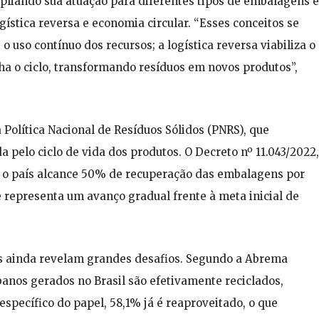
pliando sua atuação para diferentes tipos de embalagens e
gística reversa e economia circular. “Esses conceitos se
uso contínuo dos recursos; a logística reversa viabiliza o
ha o ciclo, transformando resíduos em novos produtos”,
Política Nacional de Resíduos Sólidos (PNRS), que
 pelo ciclo de vida dos produtos. O Decreto nº 11.043/2022,
40 o país alcance 50% de recuperação das embalagens por
e representa um avanço gradual frente à meta inicial de
s ainda revelam grandes desafios. Segundo a Abrema
banos gerados no Brasil são efetivamente reciclados,
específico do papel, 58,1% já é reaproveitado, o que