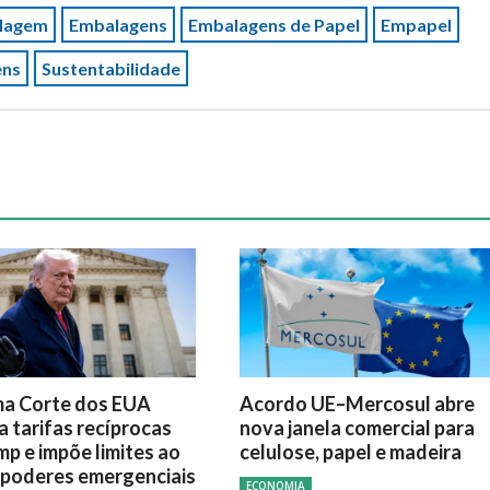
lagem
Embalagens
Embalagens de Papel
Empapel
ens
Sustentabilidade
a Corte dos EUA
Acordo UE–Mercosul abre
a tarifas recíprocas
nova janela comercial para
mp e impõe limites ao
celulose, papel e madeira
 poderes emergenciais
ECONOMIA