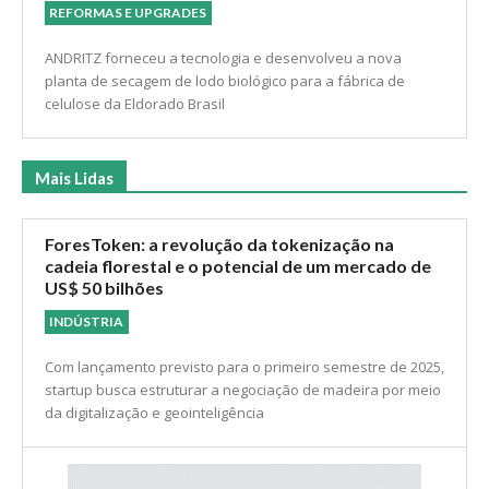
ANDRITZ realiza startup da planta de secagem
de lodo na Eldorado Brasil Celulose
REFORMAS E UPGRADES
ANDRITZ forneceu a tecnologia e desenvolveu a nova
planta de secagem de lodo biológico para a fábrica de
celulose da Eldorado Brasil
Mais Lidas
ForesToken: a revolução da tokenização na
cadeia florestal e o potencial de um mercado de
US$ 50 bilhões
INDÚSTRIA
Com lançamento previsto para o primeiro semestre de 2025,
startup busca estruturar a negociação de madeira por meio