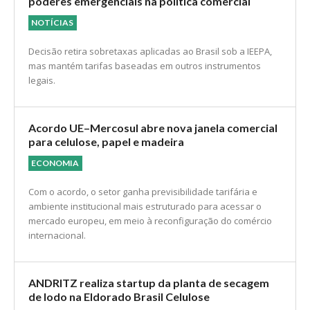
Suprema Corte dos EUA derruba tarifas
recíprocas de Trump e impõe limites ao uso de
poderes emergenciais na política comercial
NOTÍCIAS
Decisão retira sobretaxas aplicadas ao Brasil sob a IEEPA,
mas mantém tarifas baseadas em outros instrumentos
legais.
Acordo UE–Mercosul abre nova janela comercial
para celulose, papel e madeira
ECONOMIA
Com o acordo, o setor ganha previsibilidade tarifária e
ambiente institucional mais estruturado para acessar o
mercado europeu, em meio à reconfiguração do comércio
internacional.