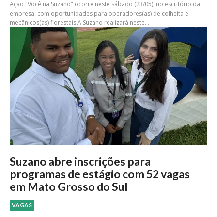
Ação "Você na Suzano" ocorre neste sábado (23/05), no escritório da
empresa, com oportunidades para operadores(as) de colheita e
mecânicos(as) florestais A Suzano realizará neste...
Suzano abre inscrições para
programas de estágio com 52 vagas
em Mato Grosso do Sul
VAGAS