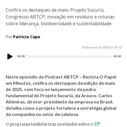
Confira os destaques de maio: Projeto Sucuriú,
Congresso ABTCP, inovação em resíduos e colunas
sobre liderança, biodiversidade e sustentabilidade
Por
Patricia Capo
30 de maio de 2025 às 09:53
Tocador
00:00
00:00
de
áudio
Neste episódio do
Podcast ABTCP – Revista O Papel
em Minutos
, confira os destaques da edição de
maio
de 2025
, com foco no
lançamento da pedra
fundamental do Projeto Sucuriú
, da Arauco.
Carlos
Altimiras
, diretor-presidente da empresa no Brasil,
detalha como o projeto fortalece a estratégia global
da companhia no setor de celulose.
O programa também traz novidades sobre o
57.º