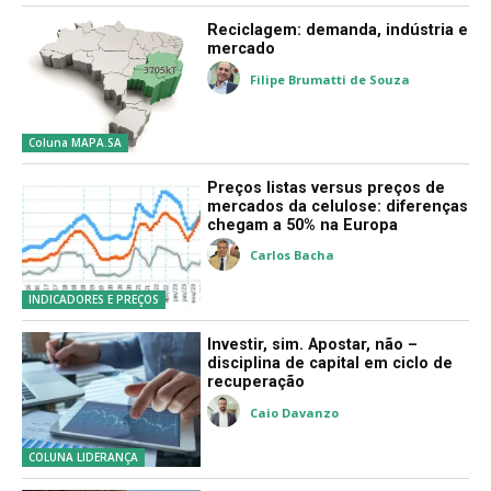
Reciclagem: demanda, indústria e
mercado
Filipe Brumatti de Souza
Coluna MAPA.SA
Preços listas versus preços de
mercados da celulose: diferenças
chegam a 50% na Europa
Carlos Bacha
INDICADORES E PREÇOS
Investir, sim. Apostar, não –
disciplina de capital em ciclo de
recuperação
Caio Davanzo
COLUNA LIDERANÇA