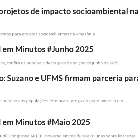
 projetos de impacto socioambiental n
diretos para projetos socioambientais na Amazônia
l em Minutos #Junho 2025
s, confira os principais destaques da edição de junho de 2025
: Suzano e UFMS firmam parceria par
nto minucioso das populações de macaco-prego-do-papo-amarelo em
l em Minutos #Maio 2025
uriú, Congresso ABTCP, inovação em resíduos e colunas sobre liderança,