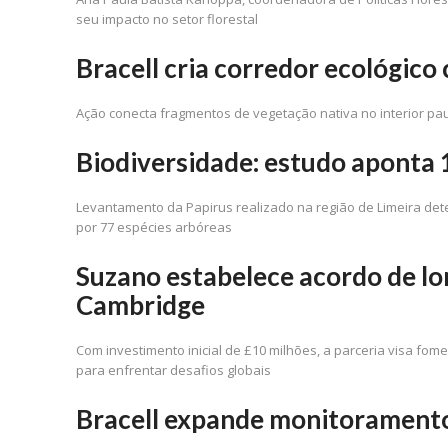
seu impacto no setor florestal
Bracell cria corredor ecológico
Ação conecta fragmentos de vegetação nativa no interior pa
Biodiversidade: estudo aponta 
Levantamento da Papirus realizado na região de Limeira det
por 77 espécies arbóreas
Suzano estabelece acordo de lo
Cambridge
Com investimento inicial de £10 milhões, a parceria visa fom
para enfrentar desafios globais
Bracell expande monitoramento