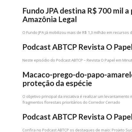
Fundo JPA destina R$ 700 mil a
Amazônia Legal
O Fundo JPA já mobilizou mais de R$ 1,3 milhão em recursos 
Podcast ABTCP Revista O Pape
Neste episódio do Podcast ABTCP – Revista O Papel em Minuto
Macaco-prego-do-papo-amarelo
proteção da espécie
O objetivo principal da iniciativa é realizar um levantame
fragmentos florestais prioritários do Corredor Cerrado
Podcast ABTCP Revista O Pape
Confira no Podcast ABTCP os destaques de maio: Projeto Suc