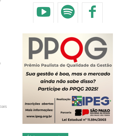
a
iais