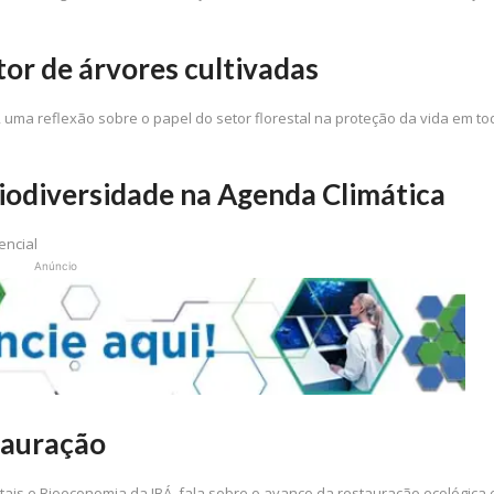
tor de árvores cultivadas
uma reflexão sobre o papel do setor florestal na proteção da vida em to
iodiversidade na Agenda Climática
encial
Anúncio
stauração
tais e Bioeconomia da IBÁ, fala sobre o avanço da restauração ecológica 