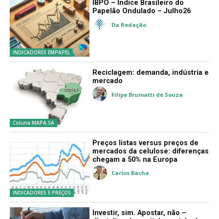
IBPO – Índice Brasileiro do
Papelão Ondulado – Julho26
Da Redação
INDICADORES EMPAPEL
Reciclagem: demanda, indústria e
mercado
Filipe Brumatti de Souza
Coluna MAPA.SA
Preços listas versus preços de
mercados da celulose: diferenças
chegam a 50% na Europa
Carlos Bacha
INDICADORES E PREÇOS
Investir, sim. Apostar, não –