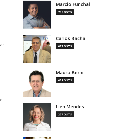
Marcio Funchal
73 POSTS
Carlos Bacha
tar
67 POSTS
Mauro Berni
65 POSTS
de
Lien Mendes
27 POSTS