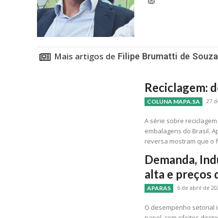
Mais artigos de
Filipe Brumatti de Souza
Reciclagem: d
27 d
COLUNA MAPA.SA
A série sobre reciclage
embalagens do Brasil. Ap
reversa mostram que o f
Demanda, Ind
alta e preços
6 de abril de 20
APARAS
O desempenho setorial 
papel, com efeitos dire