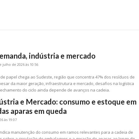
emanda, indústria e mercado
e julho de 2026 às 10:56
m de papel chega ao Sudeste, região que concentra 47% dos resíduos de
esar da maior geração, infraestrutura e mercado, desafios na logística
echamento do ciclo ainda depende de avanços na cadeia.
ústria e Mercado: consumo e estoque em
 das aparas em queda
26 às 19:07
indica manutenção do consumo em ramos relevantes para a cadeia de
tos sobre a circulação de embalagens e a geração de aparas ao longo do