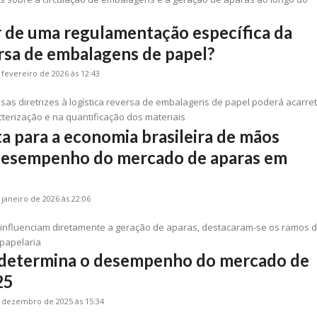
 de uma regulamentação específica da
ersa de embalagens de papel?
 fevereiro de 2026 às 12:43
sas diretrizes à logística reversa de embalagens de papel poderá acarre
terização e na quantificação dos materiais
a para a economia brasileira de mãos
desempenho do mercado de aparas em
 janeiro de 2026 às 22:06
influenciam diretamente a geração de aparas, destacaram-se os ramos 
e papelaria
s determina o desempenho do mercado de
25
 dezembro de 2025 às 15:34