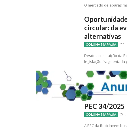
O mercado de aparas ma
Oportunidades
circular: da e
alternativas
27 d
COLUNA MAPA.SA
Desde a instituição da P
legislação fragmentada
PEC 34/2025 
29 d
COLUNA MAPA.SA
A PEC da Reciclagem busc