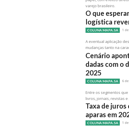
varejo brasileiro.
O que esperar
logística rev
1 de
COLUNA MAPA.SA
A eventual aplicação des
mudanças tanto na carac
Cenário apont
dadas com o 
2025
6 de
COLUNA MAPA.SA
Entre os segmentos que 
livros, jornais, revistas 
Taxa de juro
aparas em 20
1 de
COLUNA MAPA.SA