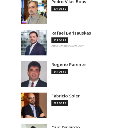
Pedro Vilas Boas
27 POSTS
Rafael Barisauskas
25 POSTS
https://fastmarkets.com
a
Rogério Parente
24 POSTS
Fabricio Soler
20 POSTS
Caio Davanzo