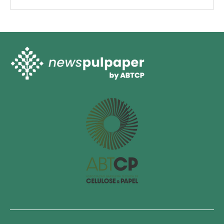
O mercado de aparas marrons apresentou nova retração nos
preços em outubro