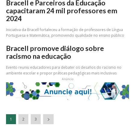
Bracell e Parceiros da Educação
capacitaram 24 mil professores em
2024
Iniciativa da Bracell fortaleceu a formação de professores de Língua
Portuguesa e Matemática, promovendo qualidade no ensino público
Bracell promove diálogo sobre
racismo na educação
Evento reuniu educadores para debater os desafios do racismo no
ambiente escolar e propor práticas pedagógicas mais inclusivas
Anúncio
1
2
3