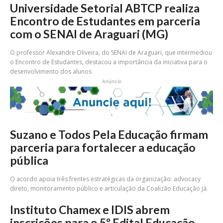
Universidade Setorial ABTCP realiza
Encontro de Estudantes em parceria
com o SENAI de Araguari (MG)
O professor Alexandre Oliveira, do SENAI de Araguari, que intermediou
o Encontro de Estudantes, destacou a importância da iniciativa para o
desenvolvimento dos alunos
Anúncio
Suzano e Todos Pela Educação firmam
parceria para fortalecer a educação
pública
O acordo apoia três frentes estratégicas da organização: advocacy
direto, monitoramento público e articulação da Coalizão Educação Já.
Instituto Chamex e IDIS abrem
inscrições para o 5º Edital Educação