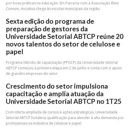
por boas práticas na educação. Em Parceria com a Associação Bem
Comum, iniciativa chega às escolas municipais da região.
Sexta edição do programa de
preparação de gestores da
Universidade Setorial ABTCP reúne 20
novos talentos do setor de celulose e
papel
Programa híbrido de capacitação (PPGCP) da Universidade Setorial
ABTCP começou a primeira etapa em 2 de junho e conta com o apoio
de grandes empresas do setor
Crescimento do setor impulsiona
capacitação e amplia atuação da
Universidade Setorial ABTCP no 1T25
Com oferta ampliada de cursos e ações estratégicas, Universidade
Setorial ABTCP fortalece qualificação para atender à alta demanda por
profissionais na indústria de celulose e papel