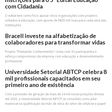
com Cidadania
O edital tem como foco apoiar cinco organizações com projetos
voltados à educação, com aporte de R$35 mil reais para cada uma das
instituições
Bracell investe na alfabetização de
colaboradores para transformar vidas
Projeto "Plantando Conhecimento" conta com 33 participantes e
reforça compromisso da empresa com educação e desenvolvimento
profissional
Universidade Setorial ABTCP celebra 8
mil profissionais capacitados em seu
primeiro ano de existência
Com a previsão de geração de mais de 24 mil novas posições diretas
até 2032, a Universidade Setorial ABTCP se consolida como pilar
essencial na qualificação da mão de obra do setor de celulose e papel