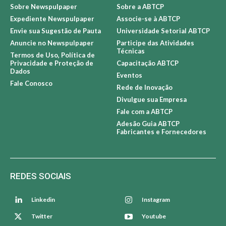
Sobre Newspulpaper
Sobre a ABTCP
Expediente Newspulpaper
Associe-se à ABTCP
Envie sua Sugestão de Pauta
Universidade Setorial ABTCP
Anuncie no Newspulpaper
Participe das Atividades
Técnicas
Termos de Uso, Política de
Privacidade e Proteção de
Capacitação ABTCP
Dados
Eventos
Fale Conosco
Rede de Inovação
Divulgue sua Empresa
Fale com a ABTCP
Adesão Guia ABTCP
Fabricantes e Fornecedores
REDES SOCIAIS
Linkedin
Instagram
Twitter
Youtube