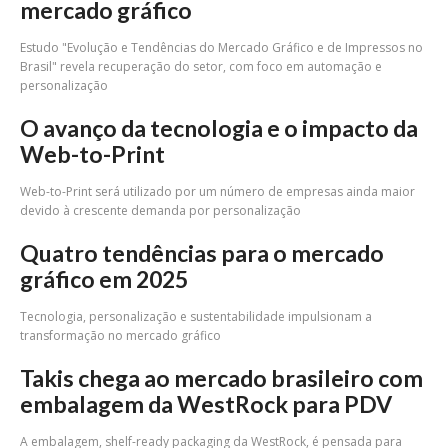
mercado gráfico
Estudo "Evolução e Tendências do Mercado Gráfico e de Impressos no
Brasil" revela recuperação do setor, com foco em automação e
personalização
O avanço da tecnologia e o impacto da
Web-to-Print
Web-to-Print será utilizado por um número de empresas ainda maior
devido à crescente demanda por personalização
Quatro tendências para o mercado
gráfico em 2025
Tecnologia, personalização e sustentabilidade impulsionam a
transformação no mercado gráfico
Takis chega ao mercado brasileiro com
embalagem da WestRock para PDV
A embalagem, shelf-ready packaging da WestRock, é pensada para