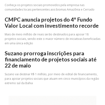
Conheça os projetos sociais promovidos pela empresa nas
comunidades locais pertencentes aos biomas Amazônia e Cerrado
CMPC anuncia projetos do 4° Fundo
Valor Local com investimento recorde
Mais de meio milhão de reais serão destinados para apoiar 18
projetos sociais, sendo este o maior número de iniciativas beneficiadas
em uma única edição
Suzano prorroga inscrições para
financiamento de projetos sociais até
22 de maio
Suzano vai destinar R$ 1 milhão, por meio de edital de financiamento,
para apoiar projetos sociais que atuam em cinco municípios da região
extremo sul da Bahia