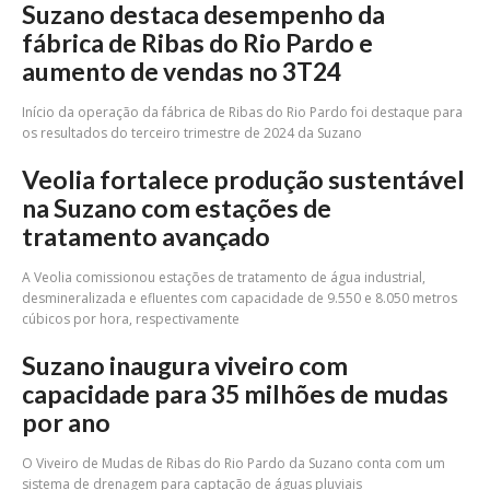
Suzano destaca desempenho da
fábrica de Ribas do Rio Pardo e
aumento de vendas no 3T24
Início da operação da fábrica de Ribas do Rio Pardo foi destaque para
os resultados do terceiro trimestre de 2024 da Suzano
Veolia fortalece produção sustentável
na Suzano com estações de
tratamento avançado
A Veolia comissionou estações de tratamento de água industrial,
desmineralizada e efluentes com capacidade de 9.550 e 8.050 metros
cúbicos por hora, respectivamente
Suzano inaugura viveiro com
capacidade para 35 milhões de mudas
por ano
O Viveiro de Mudas de Ribas do Rio Pardo da Suzano conta com um
sistema de drenagem para captação de águas pluviais