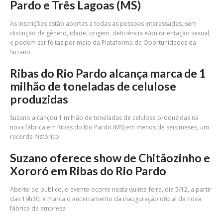
Pardo e Três Lagoas (MS)
As inscrições estão abertas a todas as pessoas interessadas, sem
distinção de gênero, idade, origem, deficiência e/ou orientação sexual,
e podem ser feitas por meio da Plataforma de Oportunidades da
Suzano
Ribas do Rio Pardo alcança marca de 1
milhão de toneladas de celulose
produzidas
Suzano alcançou 1 milhão de toneladas de celulose produzidas na
nova fábrica em Ribas do Rio Pardo (MS) em menos de seis meses, um
recorde histórico
Suzano oferece show de Chitãozinho e
Xororó em Ribas do Rio Pardo
Aberto ao público, o evento ocorre nesta quinta-feira, dia 5/12, a partir
das 19h30, e marca o encerramento da inauguração oficial da nova
fábrica da empresa