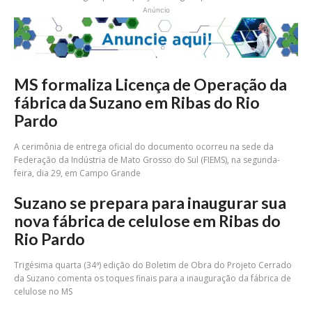
Anúncio
MS formaliza Licença de Operação da
fábrica da Suzano em Ribas do Rio
Pardo
A cerimônia de entrega oficial do documento ocorreu na sede da
Federação da Indústria de Mato Grosso do Sul (FIEMS), na segunda-
feira, dia 29, em Campo Grande
Suzano se prepara para inaugurar sua
nova fábrica de celulose em Ribas do
Rio Pardo
Trigésima quarta (34ª) edição do Boletim de Obra do Projeto Cerrado
da Suzano comenta os toques finais para a inauguração da fábrica de
celulose no MS