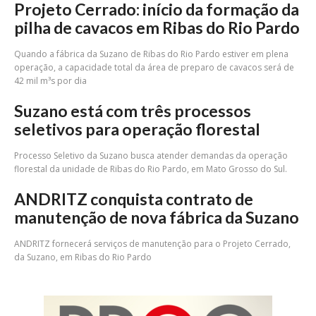
Projeto Cerrado: início da formação da
pilha de cavacos em Ribas do Rio Pardo
Quando a fábrica da Suzano de Ribas do Rio Pardo estiver em plena
operação, a capacidade total da área de preparo de cavacos será de
42 mil m³s por dia
Suzano está com três processos
seletivos para operação florestal
Processo Seletivo da Suzano busca atender demandas da operação
florestal da unidade de Ribas do Rio Pardo, em Mato Grosso do Sul.
ANDRITZ conquista contrato de
manutenção de nova fábrica da Suzano
ANDRITZ fornecerá serviços de manutenção para o Projeto Cerrado,
da Suzano, em Ribas do Rio Pardo