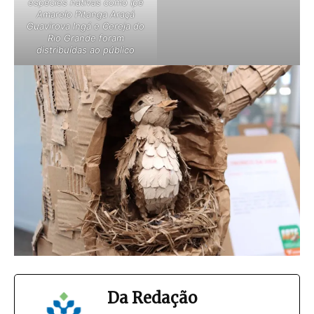
espécies nativas como Ipê
Amarelo Pitanga Araçá
Guavirova Ingá e Cereja do
Rio Grande foram
distribuídas ao público
Da Redação