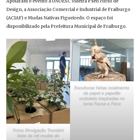
Apoiaram o evento a UNOESC Videira e seu curso de
Design, a Associação Comercial e Industrial de Fraiburgo
(ACIAF) e Mudas Nativas Figueiredo. O espaço foi
disponibilizado pela Prefeitura Municipal de Fraiburgo.
Esculturas feitas totalmente
de papel e papelão
ondulado inspiradas no
tema Fauna e Flora
Fotos
Divulgação Trombini
Mais de mil mudas de