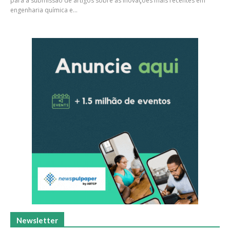
para a submissão de artigos sobre as inovações mais recentes em
engenharia química e...
Newsletter