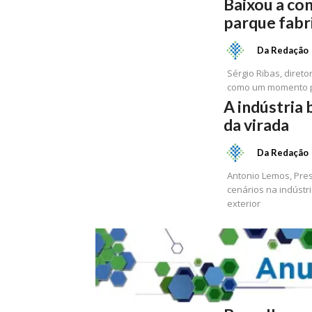
Baixou a con
parque fabr
Da Redação
Sérgio Ribas, direto
como um momento pro
A indústria 
da virada
Da Redação
Antonio Lemos, Presidente da
cenários na indústr
exterior