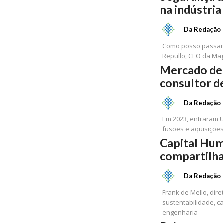
na indústria
Da Redação
Como posso passar p
Repullo, CEO da Mag
Mercado de 
consultor d
Da Redação
Em 2023, entraram U
fusões e aquisiçõe
Capital Hum
compartilh
Da Redação
Frank de Mello, dir
sustentabilidade, c
engenharia