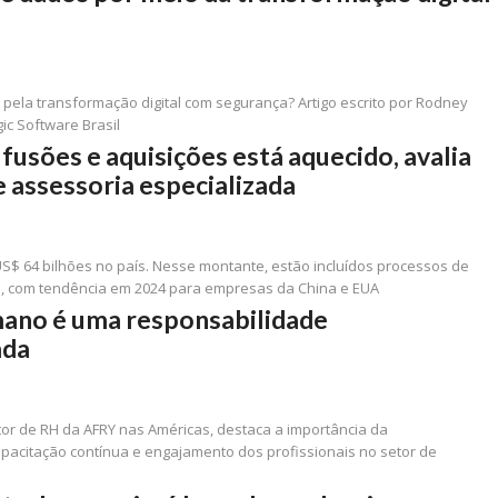
ela transformação digital com segurança? Artigo escrito por Rodney
ic Software Brasil
fusões e aquisições está aquecido, avalia
e assessoria especializada
S$ 64 bilhões no país. Nesse montante, estão incluídos processos de
s, com tendência em 2024 para empresas da China e EUA
ano é uma responsabilidade
ada
etor de RH da AFRY nas Américas, destaca a importância da
apacitação contínua e engajamento dos profissionais no setor de