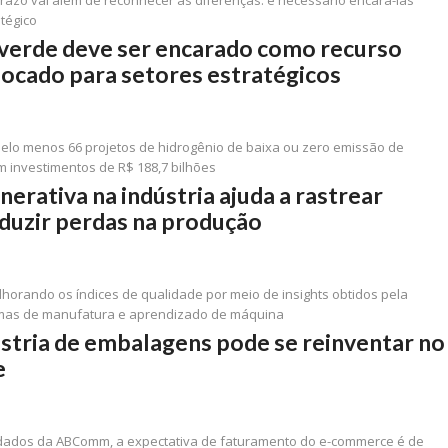
 prazo vai além de reconhecer as diferenças: é necessário encará-las
tégico
verde deve ser encarado como recurso
alocado para setores estratégicos
pelo menos 66 projetos de hidrogênio de baixa ou zero emissão de
 investimentos de R$ 188,7 bilhões
nerativa na indústria ajuda a rastrear
eduzir perdas na produção
lhorando os índices de qualidade por meio de insights obtidos pela
emas de manufatura e aprendizado de máquina
stria de embalagens pode se reinventar no
e
 dados da ABComm, a expectativa de faturamento do e-commerce é de