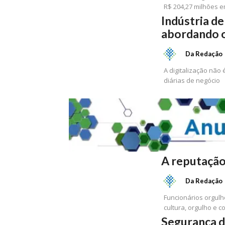
R$ 204,27 milhões 
Indústria de
abordando o
Da Redação
A digitalização não
diárias de negócio
A reputação
Da Redação
Funcionários orgulh
cultura, orgulho e 
Segurança d