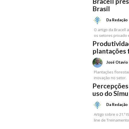
Bracell pre
Brasil
Da Redação
O artigo da Bracell
os setores privado 
Produtivida
plantações 
José Otavio 
Plantações floresta
inovação no setor.
Percepções 
uso do Simu
Da Redação
Artigo sobre o 21.º 
line de Treinamento