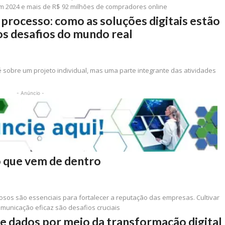
em 2024 e mais de R$ 92 milhões de compradores online
 processo: como as soluções digitais estão
s desafios do mundo real
 é sobre um projeto individual, mas uma parte integrante das atividades
- Anúncio -
 que vem de dentro
osos são essenciais para fortalecer a reputação das empresas. Cultivar
comunicação eficaz são desafios cruciais
e dados por meio da transformação digital