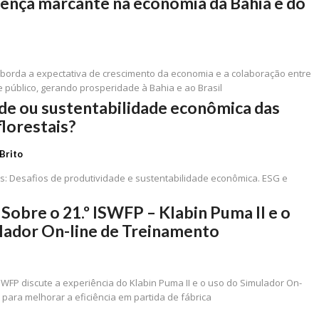
sença marcante na economia da Bahia e do
 aborda a expectativa de crescimento da economia e a colaboração entre
e público, gerando prosperidade à Bahia e ao Brasil
de ou sustentabilidade econômica das
florestais?
Brito
is: Desafios de produtividade e sustentabilidade econômica. ESG e
Sobre o 21.º ISWFP – Klabin Puma II e o
lador On-line de Treinamento
ISWFP discute a experiência do Klabin Puma II e o uso do Simulador On-
 para melhorar a eficiência em partida de fábrica