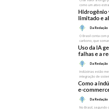
Criar valor a longo
como um ativo estra
Hidrogênio 
limitado e 
Da Redação
O Brasil conta com 
carbono, que somam
Uso da IA ge
falhas e a r
Da Redação
Indústrias estão me
integração de sist
Como a indú
e-commerc
Da Redação
No Brasil, segundo