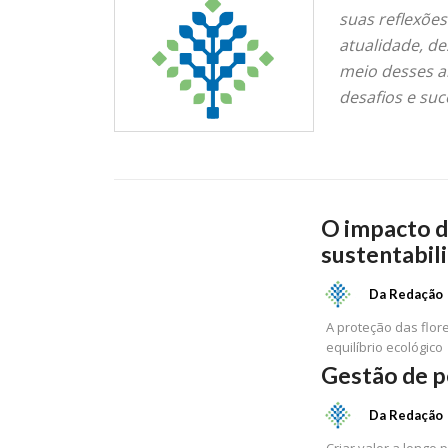
suas reflexõe
atualidade, de
meio desses ar
desafios e suc
O impacto da
sustentabil
Da Redação
A proteção das flor
equilíbrio ecológico
Gestão de p
Da Redação