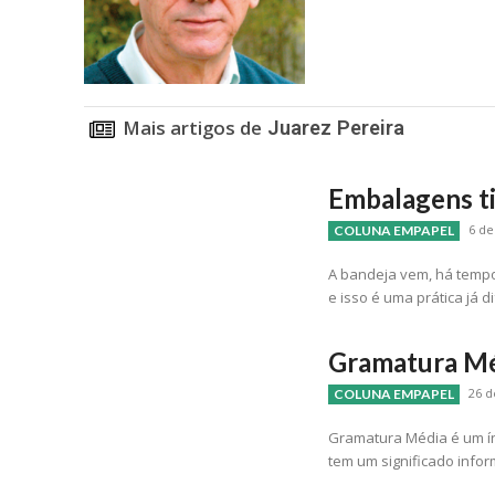
Mais artigos de
Juarez Pereira
Embalagens ti
6 de
COLUNA EMPAPEL
A bandeja vem, há tempos
e isso é uma prática já 
Gramatura M
26 d
COLUNA EMPAPEL
Gramatura Média é um ín