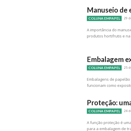
Manuseio de 
29 d
COLUNA EMPAPEL
A importância do manus
produtos hortifrutis e n
Embalagem ex
25 d
COLUNA EMPAPEL
Embalagens de papelão o
funcionam como exposit
Proteção: um
24 d
COLUNA EMPAPEL
A função proteção é uma
para a embalagem de tr