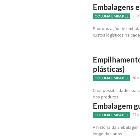
Embalagens e
25 d
COLUNA EMPAPEL
Padronização de embala
custos logísticos na cad
Empilhamento
plásticas)
30 d
COLUNA EMPAPEL
Criar possibilidades pa
dos produtos
Embalagem g
27 d
COLUNA EMPAPEL
A história da Embalagem
longo dos anos