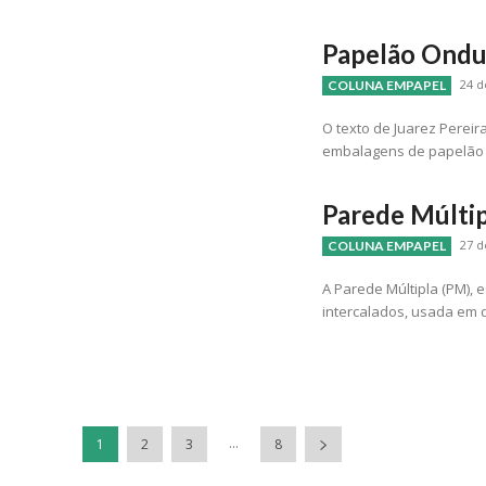
Papelão Ondu
24 d
COLUNA EMPAPEL
O texto de Juarez Perei
embalagens de papelão
Parede Múltip
27 d
COLUNA EMPAPEL
A Parede Múltipla (PM),
intercalados, usada em d
...
1
2
3
8