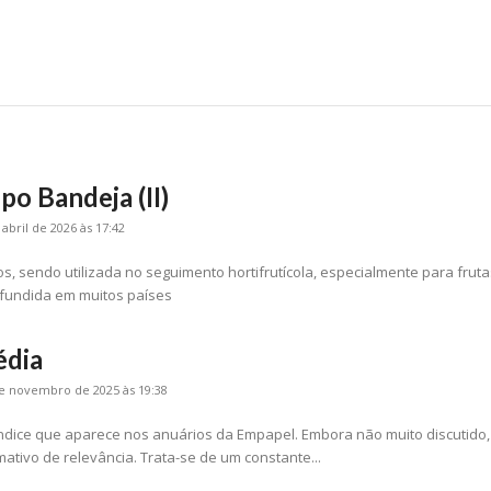
po Bandeja (II)
 abril de 2026 às 17:42
, sendo utilizada no seguimento hortifrutícola, especialmente para fruta
difundida em muitos países
édia
e novembro de 2025 às 19:38
dice que aparece nos anuários da Empapel. Embora não muito discutido,
tem um significado informativo de relevância. Trata-se de um constante...