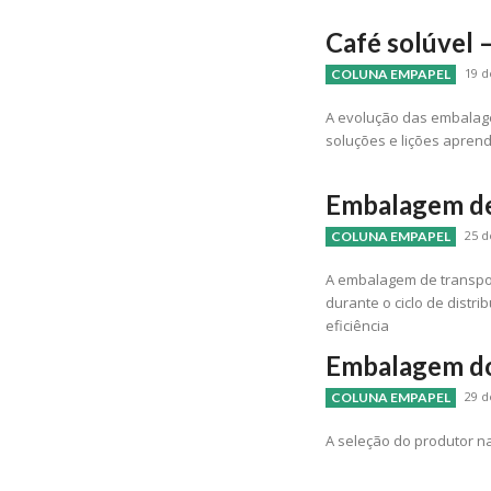
Café solúvel
19 d
COLUNA EMPAPEL
A evolução das embalage
soluções e lições aprend
Embalagem de
25 d
COLUNA EMPAPEL
A embalagem de transpor
durante o ciclo de distri
eficiência
Embalagem d
29 d
COLUNA EMPAPEL
A seleção do produtor 