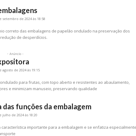
embalagens
e setembro de 2024 às 18:58
eio correto das embalagens de papelão ondulado na preservação dos
a redução de desperdícios.
- Anúncio -
positora
e agosto de 2024 às 19:15
ndulado para frutas, com topo aberto e resistentes ao abaulamento,
ores e minimizam manuseio, preservando qualidade
a das funções da embalagem
e julho de 2024 às 18:20
 característica importante para a embalagem e se enfatiza especialment
ansporte