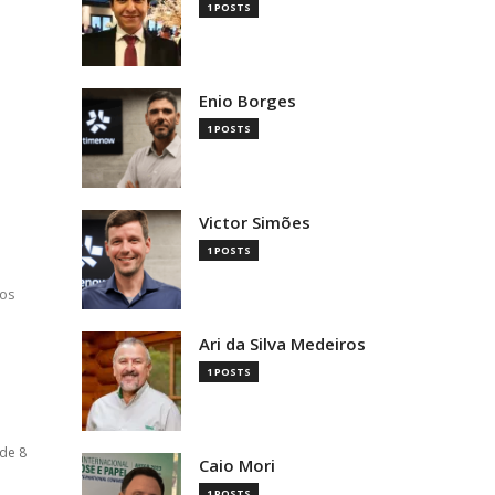
1 POSTS
Enio Borges
1 POSTS
Victor Simões
1 POSTS
los
Ari da Silva Medeiros
1 POSTS
 de 8
Caio Mori
1 POSTS