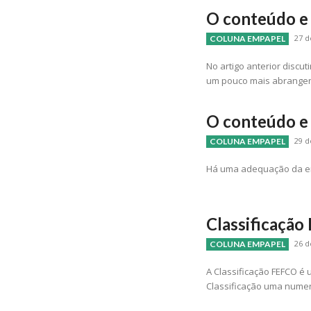
O conteúdo e
27 d
COLUNA EMPAPEL
No artigo anterior dis
um pouco mais abrangente
O conteúdo e
29 d
COLUNA EMPAPEL
Há uma adequação da em
Classificaçã
26 d
COLUNA EMPAPEL
A Classificação FEFCO é
Classificação uma nume