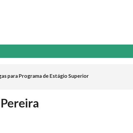
NOVAÇÃO & TECNOLOGIA
ESG
GUIA ABTCP
EVENTOS
gas para Programa de Estágio Superior
 Pereira