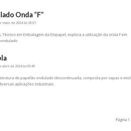
lado Onda “F”
e maio de 2024 às 18:07
ra, Técnico em Embalagem da Empapel, explora a utilização da onda F em
 ondulado
la
e abril de 2024 às 03:49
 estrutura de papelão ondulado descontinuada, composta por capas e mio
iversas aplicações industriais.
Página 1