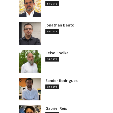
5 POSTS
Jonathan Bento
5 POSTS
Celso Foelkel
3 POSTS
Sander Rodrigues
2 POSTS
e
Gabriel Reis