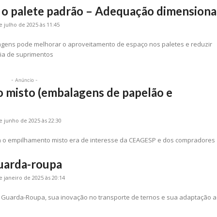
 o palete padrão – Adequação dimensiona
e julho de 2025 às 11:45
gens pode melhorar o aproveitamento de espaço nos paletes e reduzir
eia de suprimentos
- Anúncio -
 misto (embalagens de papelão e
e junho de 2025 às 22:30
ra o empilhamento misto era de interesse da CEAGESP e dos compradores
uarda-roupa
e janeiro de 2025 às 20:14
 Guarda-Roupa, sua inovação no transporte de ternos e sua adaptação 