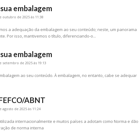
 sua embalagem
e outubro de 2025 às 11:38
cutimos a adequação da embalagem ao seu conteúdo; neste, um panorama
. Por isso, mantivemos o título, diferenciando-o...
 sua embalagem
e setembro de 2025 às 19:13
balagem ao seu conteúdo. À embalagem, no entanto, cabe se adequar
o FEFCO/ABNT
e agosto de 2025 às 11:24
 utilizada internacionalmente e muitos países a adotam como Norma e dão
ração de norma interna