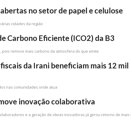
abertas no setor de papel e celulose
 várias cidades da região
 de Carbono Eficiente (ICO2) da B3
a, pois remove mais carbono da atmosfera do que emite
fiscais da Irani beneficiam mais 12 mil
izados nas comunidades onde atua
omove inovação colaborativa
olaboradores e a geração de ideias inovadoras já gerou retorno de mais