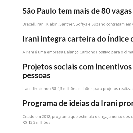
São Paulo tem mais de 80 vagas 
Bracell, Irani, Klabin, Santher, Softys e Suzano contratam em
Irani integra carteira do Índice
A Irani é uma empresa Balanço Carbono Positivo para o clim
Projetos sociais com incentivos 
pessoas
Irani direcionou R$ 4,5 milhões milhões para projetos real
Programa de ideias da Irani pr
Criado em 2012, programa que estimula o engajamento dos c
R$ 15,5 milhões