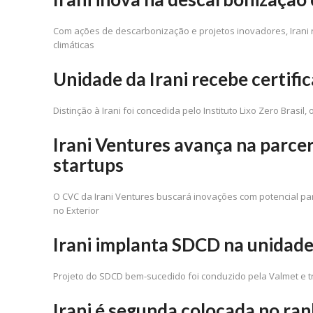
Com ações de descarbonização e projetos inovadores, Irani
climáticas
Unidade da Irani recebe certifi
Distinção à Irani foi concedida pelo Instituto Lixo Zero Brasi
Irani Ventures avança na parcer
startups
O CVC da Irani Ventures buscará inovações com potencial pa
no Exterior
Irani implanta SDCD na unidad
Projeto do SDCD bem-sucedido foi conduzido pela Valmet e
Irani é segunda colocada no r