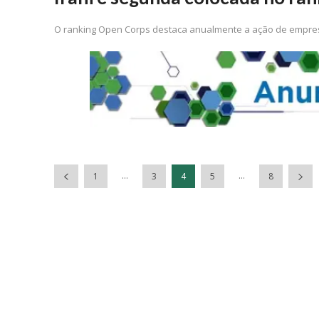
O ranking Open Corps destaca anualmente a ação de empres
...
...
1
3
4
5
8