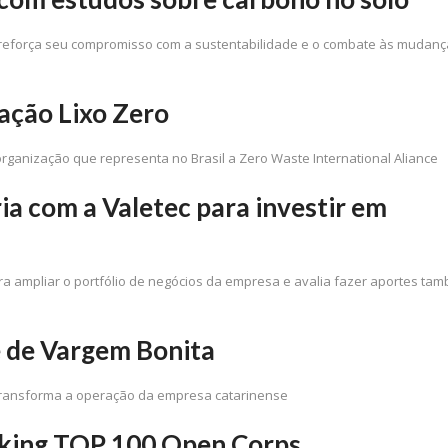
 reforça seu compromisso com a sustentabilidade e o combate às mudanç
cação Lixo Zero
l, organização que representa no Brasil a Zero Waste International Aliance
ia com a Valetec para investir em
ra ampliar o portfólio de negócios da empresa e avalia fazer aportes ta
e de Vargem Bonita
 transforma a operação da empresa catarinense
anking TOP 100 Open Corps