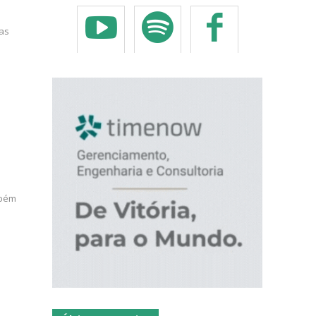
as
mbém