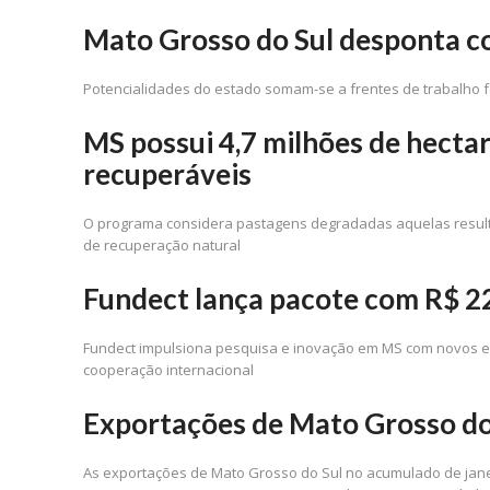
Mato Grosso do Sul desponta c
Potencialidades do estado somam-se a frentes de trabalho f
MS possui 4,7 milhões de hecta
recuperáveis
O programa considera pastagens degradadas aquelas resulta
de recuperação natural
Fundect lança pacote com R$ 22
Fundect impulsiona pesquisa e inovação em MS com novos edi
cooperação internacional
Exportações de Mato Grosso do
As exportações de Mato Grosso do Sul no acumulado de janei