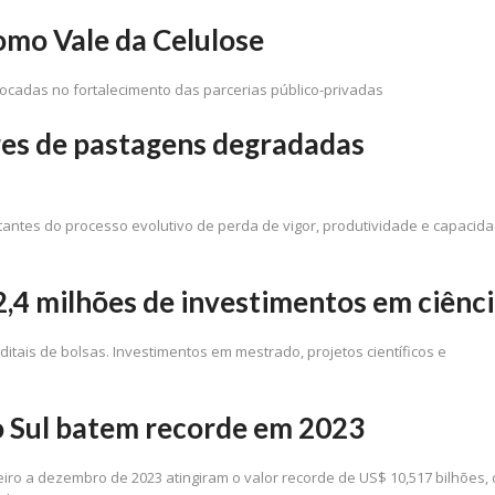
omo Vale da Celulose
ocadas no fortalecimento das parcerias público-privadas
res de pastagens degradadas
ntes do processo evolutivo de perda de vigor, produtividade e capacid
,4 milhões de investimentos em ciênc
tais de bolsas. Investimentos em mestrado, projetos científicos e
 Sul batem recorde em 2023
ro a dezembro de 2023 atingiram o valor recorde de US$ 10,517 bilhões,