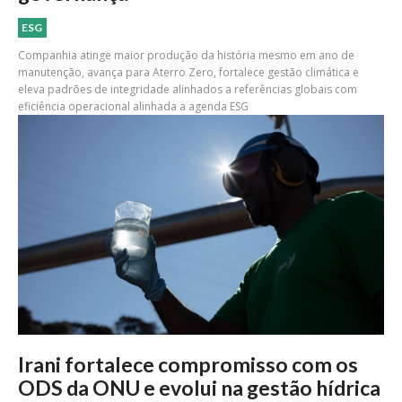
ESG
Companhia atinge maior produção da história mesmo em ano de
manutenção, avança para Aterro Zero, fortalece gestão climática e
eleva padrões de integridade alinhados a referências globais com
eficiência operacional alinhada a agenda ESG
Irani fortalece compromisso com os
ODS da ONU e evolui na gestão hídrica