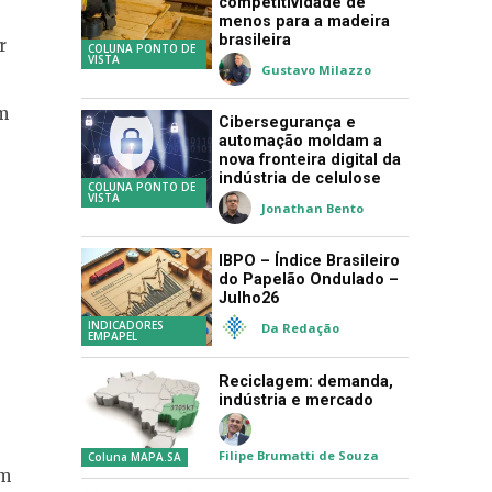
competitividade de
menos para a madeira
brasileira
r
COLUNA PONTO DE
VISTA
Gustavo Milazzo
m
Cibersegurança e
automação moldam a
nova fronteira digital da
indústria de celulose
COLUNA PONTO DE
VISTA
Jonathan Bento
IBPO – Índice Brasileiro
do Papelão Ondulado –
Julho26
INDICADORES
Da Redação
EMPAPEL
Reciclagem: demanda,
indústria e mercado
Filipe Brumatti de Souza
Coluna MAPA.SA
em