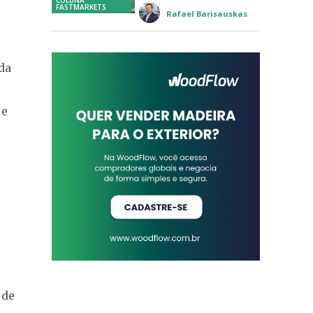
FASTMARKETS
Rafael Barisauskas
 da
 e
 de