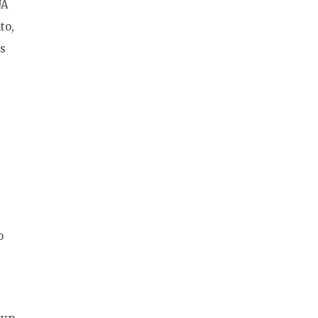
UA
to,
os
o