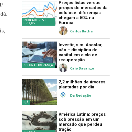
Preços listas versus
KP
preços de mercados da
celulose: diferenças
adá.
chegam a 50% na
INDICADORES E
Europa
PREÇOS
is,
Carlos Bacha
Investir, sim. Apostar,
não – disciplina de
capital em ciclo de
recuperação
COLUNA LIDERANÇA
Caio Davanzo
2,2 milhões de árvores
plantadas por dia
Da Redação
IBÁ
América Latina: preços
sob pressão em um
mercado que perdeu
tração
COLUNA