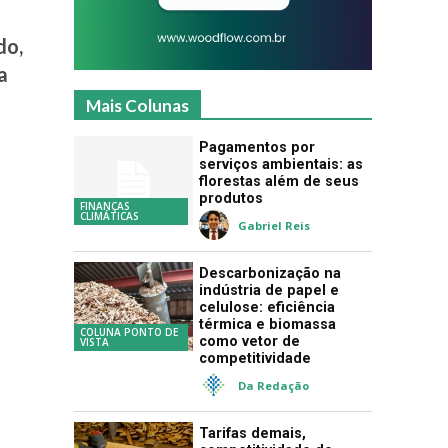
do,
a
Mais Colunas
Pagamentos por
serviços ambientais: as
florestas além de seus
produtos
FINANÇAS
CLIMÁTICAS
Gabriel Reis
Descarbonização na
indústria de papel e
celulose: eficiência
térmica e biomassa
COLUNA PONTO DE
como vetor de
VISTA
competitividade
Da Redação
Tarifas demais,